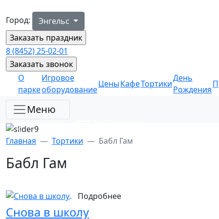
Город:
Энгельс
8 (8452) 25-02-01
О
Игровое
День
Цены
Кафе
Тортики
П
парке
оборудование
Рождения
Меню
Главная
Тортики
Бабл Гам
Бабл Гам
Подробнее
Снова в школу