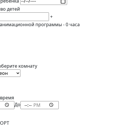
 ребенка
во детей
+
 анимационной программы -
0
часа
берите комнату
 время
До
ТОРТ