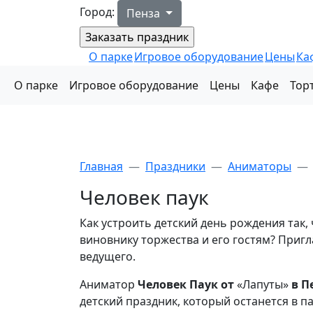
Город:
Пенза
О парке
Игровое оборудование
Цены
Ка
О парке
Игровое оборудование
Цены
Кафе
Тор
Главная
Праздники
Аниматоры
Человек паук
Как устроить детский день рождения так,
виновнику торжества и его гостям? Приг
ведущего.
Аниматор
Человек Паук от
«Лапуты»
в П
детский праздник, который останется в п