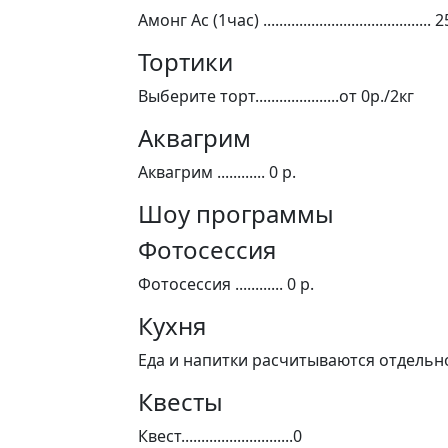
Амонг Ас (1час)
..........................................
2
Тортики
Выберите торт
.....................от
0
р./2кг
Аквагрим
Аквагрим
............
0
р.
Шоу программы
Фотосессия
Фотосессия
............
0
р.
Кухня
Еда и напитки расчитываются отдельн
Квесты
Квест
............................
0