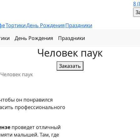
8 
фе
Тортики
День Рождения
Праздники
тики
День Рождения
Праздники
Человек паук
Заказать
Человек паук
 чтобы он понравился
ласить профессионального
ензе
проведет отличный
амяти малышей. Там, где