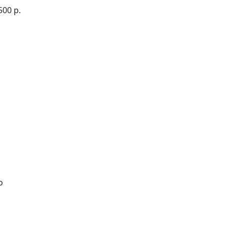
500
р.
о