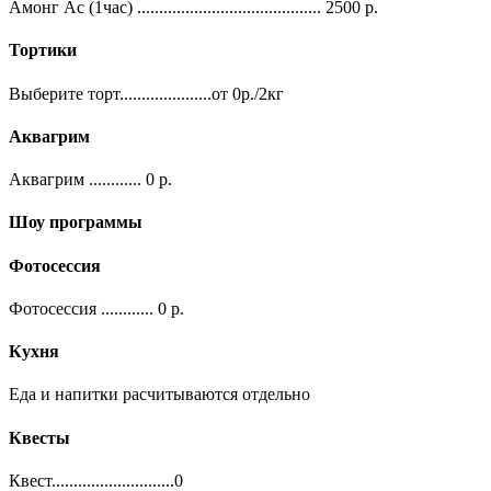
Амонг Ас (1час)
..........................................
2500
р.
Тортики
Выберите торт
.....................от
0
р./2кг
Аквагрим
Аквагрим
............
0
р.
Шоу программы
Фотосессия
Фотосессия
............
0
р.
Кухня
Еда и напитки расчитываются отдельно
Квесты
Квест
............................
0