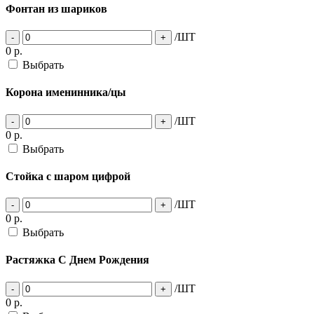
Фонтан из шариков
/ШТ
-
+
0
р.
Выбрать
Корона именинника/цы
/ШТ
-
+
0
р.
Выбрать
Стойка с шаром цифрой
/ШТ
-
+
0
р.
Выбрать
Растяжка С Днем Рождения
/ШТ
-
+
0
р.